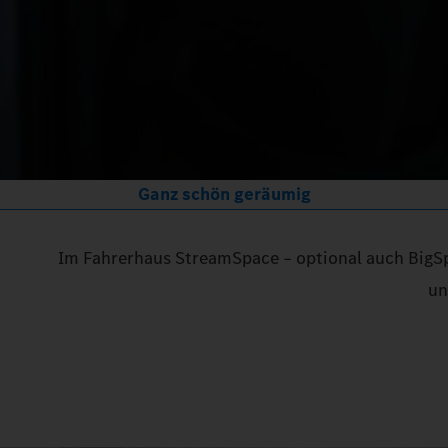
Ganz schön geräumig
Im Fahrerhaus StreamSpace – optional auch BigSpa
un