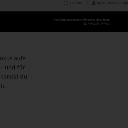
Anbieter
My TruckPoint Login
Nutzfahrzeugzentrum Mercedes‑Benz Haan
Tel.:
+49 2129 3799 333
okus aufs
 – und für
 kannst du
n.